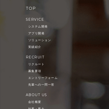
TOP
SERVICE
システム開発
アプリ開発
ソリューション
実績紹介
RECRUIT
リクルート
募集要項
エントリーフォーム
先輩への一問一答
ABOUT US
会社概要
社風・風土